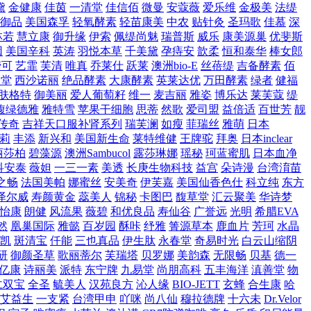
黛
金健康
佳茵
一清堂
佳信佰
微曼
安蔻薇
爱乐维
金极美
法缇
御品
美国森孚
轻氧酵素
轻苗康美
中农
贴针灸
圣玛歌
佳慕
深
林若
慧立康
御升缘
伊索
佩缇尚魅
瑞普斯
威乐
康美源巢
优斐斯
因
美国辛科
英涛
羽悦本草
千美黛
孕痔安
歆柔
恒和泰华
棒女郎
缔可
艺霏
芙清
唯真
乔莱仕
跃莱
澳洲bio-E
丝蓓缇
吉备酵素
佰
舒堂
西沙诺丽
绝品酵素
大康酵素
英莱达优
万田酵素
绿者
健福
肤格特
御美丽
爱人葡萄籽
维一
麦吉丽
雅姿
博乐达
莱芙蔻
缇
馥绿德雅
雅特雪
苹果干细胞
思蒂
然歌
爱司盟
益倍适
百世芳
靓
传奇
吉祥天口服补肾系列
瑞芙澜
如瘦
菲瑞丝
雅萌
日本
莉
丰添
新兴和
美国新生命
莱特维健
王牌驼
拜奥
日本inclear
丽莎柏
碧藻源
澳洲Sambucol
露莎琳娜
瑶秘
珂蓝蜜肌
日本血净
科安泰
薇妲
一三一素
美透
长庚生物科技
益宫
朵诗漫
台湾淯苗
之畅
法国美帕
娜蜜丝
安美奇
伊芙嘉
美国仙香色仕
科立纯
东方
泽尔威
寿颜黄金
蕊美人
锦秘
卡图巴
馥草堂
汇云聚美
华诗梦
怡康
朗健
风流果
薇碧
和优良品
寿仙谷
广誉远
光明
希腊EVA
然
凰巢国际
雅懿
百岁园
酥咔
纾雅
箐源草本
鹿血片
芳珂
水晶
凯
斑清宝
仟能
三也真品
伊生肽
永春堂
奇易时光
白云山缩阴
研
御颜圣草
歌丽蒂尔
芙瑞塔
贝罗娜
美韵森
无限畅
贝基
德一
亿康
诗丽美
派特
东宁牌
九易堂
尚朋高科
五丰海洋
滇善堂
物
仁双宝
全圣
毓美人
汉苑良方
沁人缘
BIO-JETT
玄蜂
合生康
哈
艾益生
一支紧
台湾甲申
吖咪
尚八仙
穆拉德牌
十六未
Dr.Velor