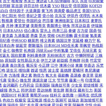
妮
宫子
唯蜜瘦
水芙兰
澳达诺
CR7防弹咖啡
享久
乐质
印尼能量
欣邦丽
富吉源
诗芬古特
优木森
YSO
颐云堂
倍菲国际
KOFI29
桃白白
倍扶因子
大道康圆
黄飞鸿
滴滴爱
极品虎王
美国VIIVA
戒
华仁阳光
华佗
香妃之蕾
壹小拾
京乐宝
伊菲丹
优理氏
水木泰
域
甄视康
爱苷仕
帝国药业
芭莎蔓
澳洲纽新宝
日本和汉
麦萝氏
心康
月神
澳克罗健
美斯蒂克
青颜博士
呐兔
拜耳达益喜
伊瑞施
药
日本RAPAS
信心康乐
雷允上
尚养三品
参健
古力提
国鼎
恒
团
麦克森
九港集团
养森
觅光
荣根
QK纤溶酶
露卡菲娅
氢美素
田纪香
中科SOD
糖莫愁
维义善素
德国汉堡
宫延楼
糖力宁
私
日本白寿
懿延堂
赛隆瑙乐
日本HGH MD生长素
萃枫苷
热线新
堂
金七
御弗堂
长寿因
冯状元sod
中科氢量
艾倍生
天绿元素
女
若返丸
国欣胶囊
利科康奇牌
无栓纳清片
吉方
中狮阿明诺
三株
th
原知因
女性新品大全
伊兰之谜
郝益眠
齐梅牌
问美
竹宏堂
希递康
泰尔美生
葡乐安
今正牌
江中
澳洲小绿
東棘
华喜达
乐梵
三鸣
逆生元
维怡康
酋诺
悦恩
波士度
嘉德牌
爱晞珂
奥尼康健
三奇
力洛维
康之素
胞倍力
氧大夫
葆龄酶
圣源春
参灵草
亚林
托康
安美心
微生慧
康源京健
江大
节节康
藤素一号
印度黑金
透
金诃藏药
七丹药业
贝美国际
瑞典益可美
少女泉
碧缇维斯
禾
嵘领
养为上
邦伊清舒
普达纳希
资生牌
斯美仪
藏有引力
美国
人
德国HOT
科莱璞
葡萄牙orgie
纽科元
金凯撒
一丽再生
优氏牌
马
色动力
权极安
亚宝唯源
维谷力
医丽可
益瑞达
新加坡维可美
莱颂
瑞得生
同仁长生露
体恒健
星泊莉
世宴
阿赫德
交悦
中科