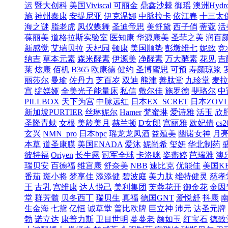
运
暨大创科
美国Viviscal
可丽金
鼎鑫沙棘
御瑶
澳洲Hydro
施
神州泰康
安提尼亚
伊克温娜
中脉拉卡
依江春
十三太
海之谜
脂老虎
凤仪蝶舞
圣迪帝思
美舒黛
西子俏
蒂蔻
活
葆丽美
道格拉斯实验室
医知康
华源康美
圣菲之美
润百
新感觉
艾瑞贝拉
天杞园
顿康
美国顺势
彭墩维七
妮致
竞
纳吉
草本元素
森米酵素
伊源美
净酵素
万大酵素
花见
吉
莱
炫康
佰机
B365
欧康德
健约
圣博蜜思
可预
寿颜琼浆
丽莎尔
曼瑜
佐丹力
芝百岁
双迪
熊津
善肽堂
九珍堂
麦拉
宫
绽媄娅
全美光子能量床
私信
敷尔佳
施罗德
斐珞尔
中
PILLBOX
天下为宫
中脉远红
日本EX_SCRET
日本ZOV
新加坡PURTIER
丝琳妮尔
Hamer
梵蜜琳
爱诗雅
活玉
欣
圣隆青蚨
女根
美龄美月
赫兰顿
D女郎
宫丽雅
欧妃倩
cs2
玄兴
NMN_pro
日本bpc
瑶龙龙凤酒
益殖美
幽诺女神
月
本草
道圣康膜
美国ENADA
爱沐
妮尚希
玺妍
华北制药
彼特福
Oriyen
长生露
冠军全球
卡洛咪
姿燕婷
芭瑞雅
澳
瑞贝安
百德福
维宫康
舒奈美
NBB
速比克
优能佳
美国K
番茄
斑小将
梦享佳
添添健
碧波庭
美力肽
维特健灵
慈孝
王
古乳
宫维康
达人悦己
美利集团
芙蓉花开
御金花
金因
堂
群芳髓
贝冬西丁
瑞贝生
真福
德国GNT
爱悦舒
抖康
生金海
七黛
亿恒
诚草堂
普比欧牌
巨立神
沛元
达圣元牌
勃
诺立达
康普力斯
卫目世明
蔓蔓老
颜如玉
红宝石
德致