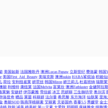
姿
美国如新
法国雅歌丹
澳洲Lucas Papaw
立新世纪
费洛蒙
韩国V
e
美国First_Aid_Beauty
美瑞克斯
澳洲sukin
HABA鲨烷油
积姬仙
儿
荷拉
安利纽崔莱
妍霓丝
韩国Mizon
娇兰莉儿
杜嘉班纳
瑞斯莱
澳能
利维特
康纽莱
法国Melvita
富莱欣
澳洲Fatblaster
金健阿拉
格莱魅
安婕妤
伊莎豪雅
雪佳妮
冰王
思妍丽
三生御坊堂
奥尔滨
华洛世奇
赠品
莱茵
科丽妍
法尔曼
希思黎
东方海洋
仙肤莱
里海
金
奥能SOD
陈燕萍植丽素
艾丽素
天姿国色
香蔓5.5
秀媛堂
金士
诗婷
肽能
诚美
植美村
第一元素
太爱肽
郑明明
森林雅舍
细胞博