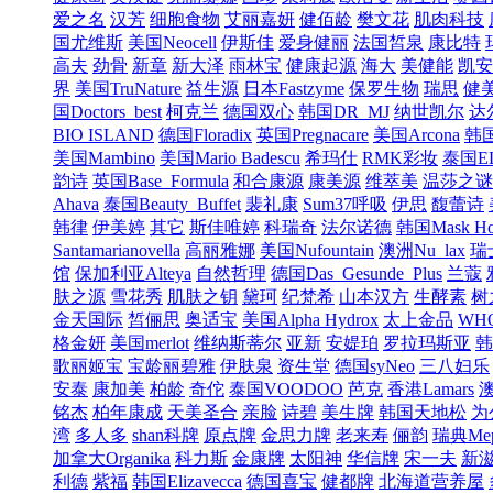
爱之名
汉芳
细胞食物
艾丽嘉妍
健佰龄
樊文花
肌肉科技
国尤维斯
美国Neocell
伊斯佳
爱身健丽
法国皙泉
康比特
高夫
劲骨
新章
新大泽
雨林宝
健康起源
海大
美健能
凯安
界
美国TruNature
益生源
日本Fastzyme
保罗生物
瑞思
健
国Doctors_best
柯克兰
德国双心
韩国DR_MJ
纳世凯尔
达
BIO ISLAND
德国Floradix
英国Pregnacare
美国Arcona
韩国
美国Mambino
美国Mario Badescu
希玛仕
RMK彩妆
泰国E
韵诗
英国Base_Formula
和合康源
康美源
维萃美
温莎之谜
Ahava
泰国Beauty_Buffet
裴礼康
Sum37呼吸
伊思
馥蕾诗
韩律
伊美婷
其它
斯佳唯婷
科瑞奇
法尔诺德
韩国Mask Ho
Santamarianovella
高丽雅娜
美国Nufountain
澳洲Nu_lax
瑞
馆
保加利亚Alteya
自然哲理
德国Das_Gesunde_Plus
兰蔻
肤之源
雪花秀
肌肤之钥
黛珂
纪梵希
山本汉方
生酵素
树
金天国际
皙俪思
奥适宝
美国Alpha Hydrox
太上金品
WH
格金妍
美国merlot
维纳斯蒂尔
亚新
安媞珀
罗拉玛斯亚
韩
歌丽姬宝
宝龄丽碧雅
伊肤泉
资生堂
德国syNeo
三八妇乐
安泰
康加美
柏龄
奇佗
泰国VOODOO
芭克
香港Lamars
铭杰
柏年康成
天美圣合
亲脸
诗碧
美生牌
韩国天地松
为
湾
多人多
shan科牌
原点牌
金思力牌
老来寿
俪韵
瑞典Mep
加拿大Organika
科力斯
金康牌
太阳神
华信牌
宋一夫
新
利德
紫福
韩国Elizavecca
德国喜宝
健都牌
北海道营养屋