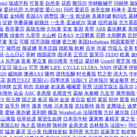
dol
瑞成宇和
可复美
自然美
花西
雅莎尔
华林酸碱平
玛丽艳
珈
保
爱诗伦思
九华盛世
爱心301
玛玳
爱若莎
炎帝生物
科琳卡
圣世
美庭
金纳斯
美国AN
德赞臣
康一生
欧缇丽
美康利健
帕玛氏
葛
颜
绽妍
华桑葆骊
妮顿丝
一生美
圣迪妮尔
落健
信邦迪福
北方基
妆
香菲蔓莎
嘉肽生物
久怡康
安发
复因
美带
ARR
森佐酵素
美
酵素
绿食尚
九草堂
火山树
日本KS
大汉酵素
芬爵
大和酵素
百
罗麦
美宝
可暖
瑶芳清颜
维娜
香兰阁
美国Herbalmax
韩国莱斯壁
宁
黛昂丝
薇诺娜
草本庄园
姳昕脸
欧树
吉米
尚凝
岱蔻儿
全美
冠
么么日记
英树
德国诺华
因泽美
正官庄
茵芙莎
ZEDD
欧蕙
迪
LA
乐芭迪
富泰
赛立复
丽尔维美
卡维达
凝好棒
GeneH
蜜芝泉
维
肝宝贝
瑞士cp
可芳
淮树
LIFE_CYCLE
ULTRA_NMN
伊诺净
伊
020
威纳德
澳洲AXS
隆鸣
谱伟生酮
时光番茄
皙之密
清大九
中
亮花
新西兰EZZ
英国GG
四季优美
法国CY
迈肯瑞尔
紫金极草
舒
盛坤牌
左巽
和也
兆丽健
老滇凰
曦曦爱
荷慧
法国艾蔻法
蕊蓓尔
乐维他
朵朵
AHC
多燕瘦
名膜壹号
蕊秘
永春糖
九生堂
康帝御医
EY
胚元牌
国之源
春溟
薇润
金波
参百益
蚁邦
紧宸
宛伊
星显
科
堂
益孚升
脾牛
康美
伟格
川本美瘦
克拉斯特
肽哥
龙腾瑞士
迪梦
美
爱秘
康亦健
亚利朗
佩蔻
WonderLab
法瑞缔雅
方好
健尔肽
日
南山康脂
佰草拾遗
展望生命牌
日本菲牛蛭
蓬莱阁
巢精灵
巢之安
美国云杉
海之圣
陕科牌
陕科牌
金鼎龙道
吉林敖东
法国W+
同
堂
猛弟
豪灵
贡小美
怡康钕瓷贴
美阿密
东方韵
皇家美艾
柏岁慷