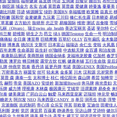
丽源
金御瑶
福尊健康
嘉宜德
珂语
玉润康
百臻堂
颜百皙
布伦兰
吻
御臣源
域金方
名实
吉减
莫普森
莫普森
爱健康
婷曼逸
蔓蔓美
璐比玛斯
莎迹
铸源睡宝
绿韵
美国RN
幸福狐狸
欧莱雅
益真元
爱粉嫩
国和堂
金麦健康
九沅素
三川归
修仁长生露
日本晓姿
易
百草茗媛
古方贻片
肽研所
忠正堂
易臻国际
维密
测试
吉食嗖
雪
儿丽（Qivaro）
瑞士swiss_alp_health
美达宝丽克
圣诺
斐尔特
仁
科兰黎
碧维斯
研生之力
昂立
绿A
德国Testotop
生命一号
明治制
痛痛贴
全日康
澳至尊
巨晴摩雅
百草纪
OLLY
百年扁氏
金木集
曼丽
博奥真
德尔沃
文斯可
日本富山
福瑞达
余仁生
变啦
火凤凰
百年老鹰
生命基因
益生好
t97咖啡
中农航天牌
金百通
和治友德
泰康新品测试
美商凯丽
德国金纳多
龙福地龙胶囊
亿加然
春芝
勒浆
澳罗欣
蜂贝蜂胶
露堂古饮
红帆
健康本铺
五行生命肽
皇后
人牌
仲燕堂
凯泰
香丹清
延更丹牌
韦诺
美国GENEX
美国ProHeal
维
万密斋圣方
丽茵安
丝可
轻未来
金多莱
川木
汉和源
元岁荣养
莫普 森
康泰一生
太和博士
桂仁
维亿阳光
森山牌
希芸
知蜂堂
氏
赫熙
帝皇
美国AZO
安缇妗
新加坡Biowell
奔马牌
南光贵妇
天
乐牌
威力博
理视康
木林森
极因康元
艾绒堂
活谓素牌
易灸灸
来
尔泰
健美康源
广药白云山
触爱
马来西亚皇家
迈瑞坦
坤兑堂
畅
糖老大
阿尔发
NEO
马来西亚CANDY_B
单贝
润苍生
韵姿
淳赞
漾
京派御医
吉武制药
帝心清
众乐宝
拜其
菲欧曼
宝迪佳
田蜜佳
托利斯
龙蛭
觉厉
康宜昇
百葆素
静谈养生
完达山牌
艾诗特
健尔
迪药业
九州集团
项美
膳力达
圣亨太
藏王宝
同济济世堂
至简
依