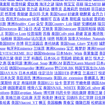
康麦斯
欧普特蒙
爱奴雅
海洋之谜
瑞纳
熊宝宝
蓓丽
瑞士MFIII
玛丽安娜
仙宝丽
普力诺
嘉利达
挪帝克
圣雅莉思
勃锐精
菲莎妮
尼
然萃维
青能健
盖尔玛
天来
美国Natrol
好健康
晓酵素
金丹力
美生
西班牙Endocare
绿芙
修丽可
百洛
诺奥
斯旺森
仙洛妮
蕾莉
尔肤
澳洲Healthy_Care
朵玺
美国Country_Life
瑞妍
安娜柏林
瑞贝
Doctorcos
厦门金日
杰诺
艾丽美
英国Osteocare
英国荷柏瑞
德国F
LE
英国Eve Lom
拉普瑞斯
苏薇
泰国Colly pink
易健
富迪
雅诗敦
仙格丽
英国Rodial
比尔里夫
绿慈
韩斯清
加拿大Webber_Naturals
美国BBW
亦博
荷兰花园店
奥伦纳素
英国Soap_Glory
艾杜纱
城
use
匈牙利Eminence
兰味莲
澳洲Kosmea
宝艺
雅梦舒
澳洲Freezef
士VITACREME_B12
德国Mederma
日本Melty_Wink
美莱集团
美国
雅诗兰黛
倩碧
兰芝
科颜氏
日本SK-II
雪肌精
碧欧泉
娇兰
悦木之
之惠
医食同源
澳洲Goat_Soap
澳洲GM
新西兰Karen Murrell
日本a
OO后
德国Dermaroller
澳洲Eaoron
野口DR.BK
韩国艾医生Dr.Alth
国JAYJUN
日本水感肌
佳定洁尔
法国DTB
萨摩亚
兰嘉丝汀
悦
日本丸荣
美臣蓓氏
澳洲dermatix
美国Life_extension
香娜露儿
澳洲
澳莱斯特
肯定
寿瑞祥牌
美国RU21
仙卡
普罗邦
平糖奇膳
德国Abte
公牌
德国赛诺菲
维骨八宝
泰国SNAIL_WHITE
美国Cell_silver
威
iform
美国Egyptian_Magic
博可牌
玛思卡华
润欣康牌
赛斯兰黛
滋美
英格兰德
亿欣康
天罡
和美舒
澳佳宝
贝德玛
京仁堂牌
日生
多哈素
美国Vitacost_VT
狮王
美国极酶
青春宝
撒隆巴斯
松鹤富