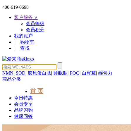
400-619-0698
客户服务 ∨
会员等级
会员积分
我的账户
购物车
查找
NMN
|
SOD
|
胶原蛋白肽
|
睡眠肽
|
PQQ
|
白桦茸
|
维骨力
商品分类
首 页
今日特惠
会员专享
品牌闪购
健康问答