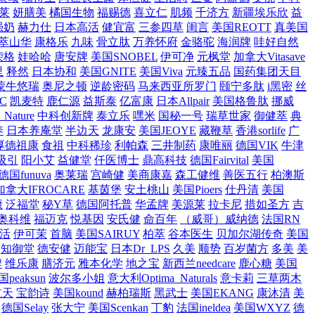
莱
妍膳美
橘国生物
福赐德
喜立仁
肌频
千济方
新疆埃乐欣
益
强奶
赫力仕
日本高活
健宜富
三参四草
闺言
美国REOTT
真美国
萃山华
康格乐
九味
骨立肽
万养怀府
金骆驼
海润牌
哇好自然
荣格
娃哈哈
唐安牌
美国SNOBEL
伊可净
元枫堂
加拿大Vitasave
里
释然
日本协和
美国GNITE
美国Viva
元臻五品
国药集团天目
蒙牛悠瑞
奥尼之顿
逆龄密码
马来西亚所罗门
颐宁多肽
i黑密
丝
C
凯麦特
鹿仁源
益斯泰
亿富康
日本Allpair
美国格鲁肽
挪威
Nature
中科创新牌
泰立乐
嘿米
国秘一号
瑞草世家
御健萃
典
养
日本养庵堂
半边天
龙康安
美国JEOYE
藏鞭草
香港sorlife
广
厚德祖康
食祖
中科稀珍
利帕森
三井制药
康唯丽
德国VIK
牛津
吸引
阳小艾
益健堂
仟医博士
鼎高科技
德国Fairvital
美国
德国funuva
奥莱瑞
宫崎健
美商康嘉
森工健维
善医五行
柏澳斯
加拿大IFROCARE
基茵堡
安土桃山
美国Pioers
仕丹清
美国
康
泛福堂
秘Y草
德国阿托普
华孟牌
美源莱
拉卡尼
措如圣方
吉
奥科维
福迈克
悦基因
安氏健
命百年
（威哥）威纳德
法国RN
活
伊可茉
首脑
美国SAIRUY
柏萃
谷本医生
贝加尔湖传奇
美国
知御堂
德安健
迈能宝
日本Dr_LPS
久美
顺势
百岁菌方
多美
美
牌
维乐康
膳济元
雅本化学
地之宝
新西兰needcare
鹿心糖
美国
peaksun
波尔多小姐
意大利Optima_Naturals
意卡莉
三草两木
航天
宝韵诗
美国kound
赫柏瑞斯
黑武士
美国EKANG
康沐清
美
德国Selay
张大宁
美国Scenkan
丁豹
法国ineldea
美国WXYZ
德