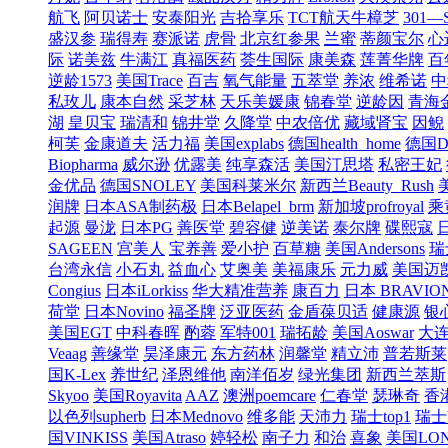
航飞
阿贝诺士
安泰阳光
吉拾享乐
TCT航天牛樟芝
301
盛汉参
瑞得寿
赛派诺
虎骨
北京红参果
兰蜜
蒂颜宝尔
心
际
诺美兹
牛满江
真福医药
荟生国际
康美森
莲菁华牌
百
逆龄1573
美国Trace
百吉
氧气能量
五萃堂
养浓
维希诺
中
私玫儿
康本自然
采芝林
天乐美媛康
锦春堂
逆龄因
青海
湖
皇贝宝
瑞清和
锦井堂
久降堂
中农倍优
藏域肾宝
因鲵
柯芙
金康道夫
活力福
美国explabs
德国health_home
德国Dr
Biopharma
威尔逊
优露美
纯享森活
美国汀思塔
私密王妃
金优品
德国SNOLEY
美国科莱米尔
新西兰Beauty_Rush
润牌
日本ASA制药极
日本Belapel_brm
新加坡profroyal
乘
起源
曼泷
日本PG
善医堂
碧容健
逆美诺
泰尔牌
碟熙寇
日
SAGEEN
宫美人
宝养善
爱小护
百草糖
美国Andersons
瑞
台湾永信
小石丸
益血心
艾奥美
美福康乐
元力威
美国迈
Congius
日本iLorkiss
华大精准营养
康百力
日本 BRAVION
荷堂
日本Novino
福圣牌
泛亚医药
金盾葆贝适
健康源
银
美国EGT
中科春晖
酌蓉
军特001
瑞拓龄
美国Aoswar
大
Veaag
善缘堂
昊泽康元
东方药林
润馨堂
精立沛
普若斯莱
国K-Lex
养世纪
泽恩维他
南洋佰岁
绿光集团
新西兰萃斯
Skyoo
美国Royavita
AAZ
澳洲poemcare
仁春堂
瑟琳奇
香港
以色列supherb
日本Mednovo
维多能
天沛力
瑞士top1
瑞士Vi
国VINKISS
美国Atraso
婷轻松
南子力
和治
喜象
美国LON