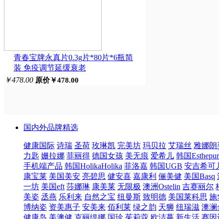
青春宝牌永真片0.3g片*80片*6瓶简
装 免疫调节延缓衰老
￥478.00
原价￥478.00
国内外品牌精选
健康国际
诗瑞
圣荷
玫琳凯
完美坊
玛贝拉
艾瑞丝
雅娜朗
力匙
姗拉娜
菲丽得
德国女孩
美无痕
爱希儿
韩国Esthepur
手机端产品
韩国HolikaHolika
菲洛嘉
韩国UGB
安吉希可
康宝莱
美国美安
亮碧思
健安喜
嘉康利
俪美健
美国Basq
一坊
美国eft
莎娜琳
康美莱
无限极
澳洲Ostelin
吉赛丽尔
美姿
丞燕
乐利来
自然之宝
纽曼斯
致明德
美国莱科思
施
博纳姿
资美惠子
安美来
佰利莱
绿之韵
天狮
纽瑞滋
澳澜
健康岛
美澳健
克丽缇娜
国珍
茱莉蔻
欧洁蔓
新生活
赛因