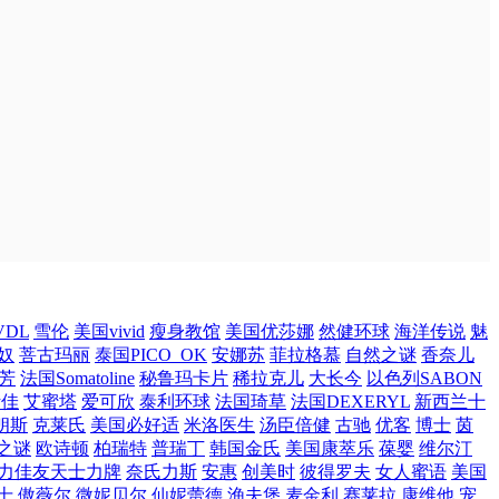
DL
雪伦
美国vivid
瘦身教馆
美国优莎娜
然健环球
海洋传说
魅
奴
菩古玛丽
泰国PICO_OK
安娜苏
菲拉格慕
自然之谜
香奈儿
芳
法国Somatoline
秘鲁玛卡片
稀拉克儿
大长今
以色列SABON
斯佳
艾蜜塔
爱可欣
泰利环球
法国琦草
法国DEXERYL
新西兰十
朗斯
克莱氏
美国必好适
米洛医生
汤臣倍健
古驰
优客
博士
茵
之谜
欧诗顿
柏瑞特
普瑞丁
韩国金氏
美国康萃乐
葆婴
维尔汀
力佳友天士力牌
奈氏力斯
安惠
创美时
彼得罗夫
女人蜜语
美国
士
傲薇尔
微妮贝尔
仙妮蕾德
渔夫堡
麦金利
赛莱拉
康维他
宠