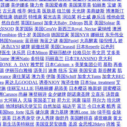
赫莲娜
美伊娜多
隆力奇
美国爱睿希
美国莱萃美
铂丽奥
宝健
美
丝
古元真
维亭
俐生美
医肤基
纽兰顿
天光牌
美商婕斯
博澳斯汀
蜜纽康
德妍思
特维康
紫光吉美
润泊莱
科士威
趣乐活
维他命世
欧
然自自然
英国Efamol
加拿大Baby_Ddrops
凯灵
美国Solgar
美
尔SOD
美罗国际
美国CeraVe
新西兰Royal_Nectar
蒙纳维
澳洲
emibion
俏十岁
美国Belli
德国世家
英国NYR
娜丽丝
东升伟业
韩国Nuganic
蓝蓓丽
海蓝之谜
泰国Pasjel
大高酵素
瑞倪维儿
娇
冰岛LYSI
健牌
妮傲丝翠
美国Clearasil
日本Reperfe
以色列
野医生
沐乐思
日本Minon
爱丽莎酷伊
拉格贝尔
帝文思
艾多美
rame
澳洲Natio
多特瑞
玛丽嘉兰
日本TRANSINO
意大利
ONE_A_DAY
雅梵哲
日本Calcium_x
美莱集团公司
慕勒
再春
源
伊丽莎白雅顿
沥美川
迪奥
纽乐
宝丽
美国安道
新谷酵素
肌
vance
康仕莱诺
澳力美
伊珈
美国Schiff
加拿大Tums
加拿大BEC
ea
果达儿GOODAL
诱香NJOY
海济生物
日本Spa_treatment
艾
碧施
佳丽宝ALLIE
玛格丽娜
易添美
日本樱花
唤新妍
甜蜜樱花
Carusos
尚赫
琳登丽诗
金夕健牌
朗诺康圣牌
立喜乐
汤普森
i
大河丽人
天瑞
英国圣丁娃
昇力元
润康
瑞菲
拜尔力
培元牌
皓
地球妈妈天使宝贝
自然加益
福达平
富兰
今日水素
酷秀
蓝
美国hep_forte
泓乐
健尔康
康力基牌
澳洲Long_life
绿手指
金脉
牌
源美
日本秀身堂
伊人秀牌
御舒丹
美国醉得喜
盛世糖康
黄太
丽
新生活美特丽丝
美国亚瑟安德鲁
圣原
金思维28days
诗雅
妥