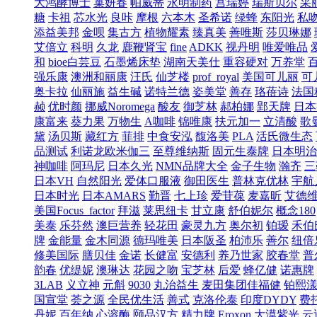
大鸿酵博士
巢妍春
帕威蒂
永明制药
宫瑞婷
瑞斯贝尔
采
糖
卡祖
芯水光
良咔
摩根
六本木
圣希诺
绿蜂
东阳光
私
添益美邦
金呗
集古方
植物耀素
臻真美
善唯斯
莎贝琳娜
艾倍立
科明
久龙
鹿鞭肾宝
fine
ADKK
视丹明
唯爱唯品
和
bioe白芸豆
石墨烯床垫
湖南天美仕
重容硬对
万养堂
强乐康
澳洲和丽康
汪氏
仙芝楼
prof_royal
美国可儿丽
可
奥卡拉
仙丽施
益生碱
诺特兰德
姿美堂
善存
珞蓓诗
法国
赪
优时颜
挪威Noromega
酸友
御芝林
郝柏娜
郢天牌
日本
康富来
葵力果
万物生
A咖啡
锦唯康
扶元加一
立清酸
歌
黛
汤贝斯
藏红方
菲排
中食安泓
馥洛美
PLA
活氏微生态
品测试
利诺龙欧米伽三
至尊维纳斯
固元生泰牌
日本明治
神咖啡
阿玛尼
日本久光
NMN品牌大全
金子生物
瀚齐
三
日本VH
自然阳光
爱体口服液
御田医生
普林克优林
宇航
日本时光
日本AMARS
勤晋
七上珍
爱苷葆
麦嘉昕
艾德
美国Focus_factor
拜滋
莱思纽卡
甘立康
舒伯妮尔
概念180
美泰
乐芬然
澳巨营养
轻花田
豪灵九方
奥尔初
铂瑷
禾伯
牌
金能量
金木同源
德玛唯美
日本阪圣
柏沛乐
善尔
纽倍
修美国际
膳贝佳
金诺
长健富
安德利
养乃世家
胶春堂
普
韵春
优缇妮
澳琳达
花园之吻
宝芝林
后爱
蜂亿健
诺惠牌
3LAB
义立神
元斛
9030
丸治益生
麦田集团佳福健
铂熙
国宣堂
荟之源
全民优生活
善式
克洛伦泰
印度DYDY
费
丹妮
百年纳
心溶酶
颐品汉方
精力牌
Eroxon
大漠紫光
云