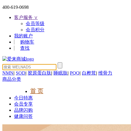
400-619-0698
客户服务 ∨
会员等级
会员积分
我的账户
购物车
查找
NMN
|
SOD
|
胶原蛋白肽
|
睡眠肽
|
PQQ
|
白桦茸
|
维骨力
商品分类
首 页
今日特惠
会员专享
品牌闪购
健康问答