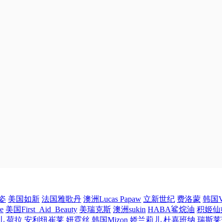
姿
美国如新
法国雅歌丹
澳洲Lucas Papaw
立新世纪
费洛蒙
韩国V
e
美国First_Aid_Beauty
美瑞克斯
澳洲sukin
HABA鲨烷油
积姬仙
儿
荷拉
安利纽崔莱
妍霓丝
韩国Mizon
娇兰莉儿
杜嘉班纳
瑞斯莱