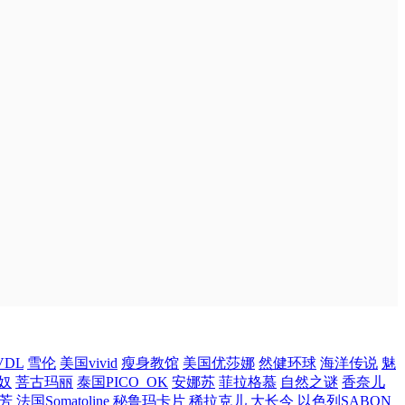
DL
雪伦
美国vivid
瘦身教馆
美国优莎娜
然健环球
海洋传说
魅
奴
菩古玛丽
泰国PICO_OK
安娜苏
菲拉格慕
自然之谜
香奈儿
芳
法国Somatoline
秘鲁玛卡片
稀拉克儿
大长今
以色列SABON