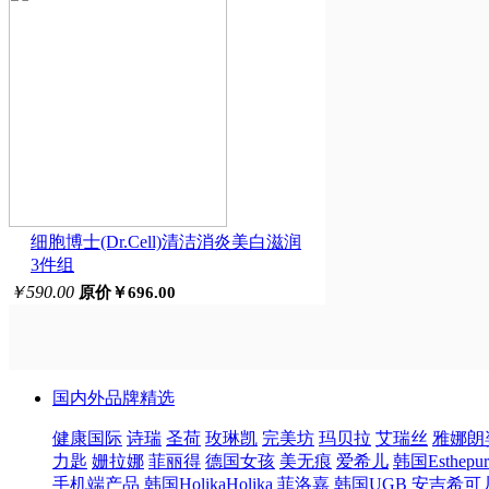
细胞博士(Dr.Cell)清洁消炎美白滋润
3件组
￥590.00
原价￥696.00
国内外品牌精选
健康国际
诗瑞
圣荷
玫琳凯
完美坊
玛贝拉
艾瑞丝
雅娜朗
力匙
姗拉娜
菲丽得
德国女孩
美无痕
爱希儿
韩国Esthepur
手机端产品
韩国HolikaHolika
菲洛嘉
韩国UGB
安吉希可