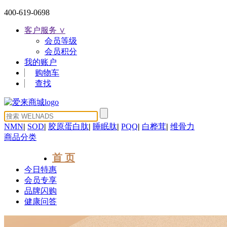
400-619-0698
客户服务 ∨
会员等级
会员积分
我的账户
购物车
查找
NMN
|
SOD
|
胶原蛋白肽
|
睡眠肽
|
PQQ
|
白桦茸
|
维骨力
商品分类
首 页
今日特惠
会员专享
品牌闪购
健康问答