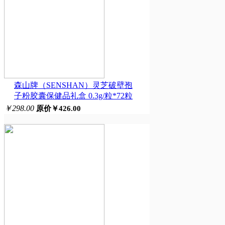
森山牌（SENSHAN）灵芝破壁孢
子粉胶囊保健品礼盒 0.3g/粒*72粒
￥298.00
原价￥426.00