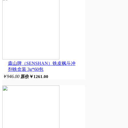
森山牌（SENSHAN）铁皮枫斗冲
剂铁盒装 3g*60包
￥946.00
原价￥1261.00