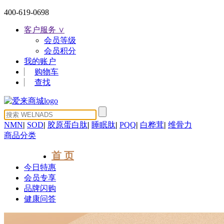
400-619-0698
客户服务 ∨
会员等级
会员积分
我的账户
购物车
查找
NMN
|
SOD
|
胶原蛋白肽
|
睡眠肽
|
PQQ
|
白桦茸
|
维骨力
商品分类
首 页
今日特惠
会员专享
品牌闪购
健康问答