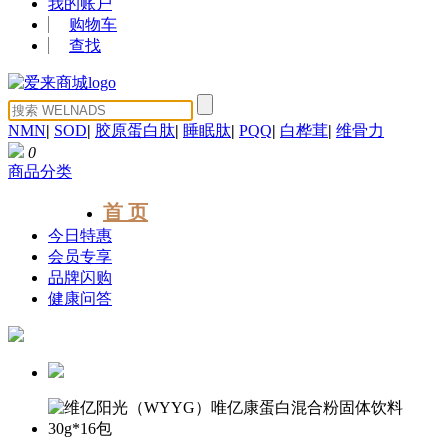
我的账户
购物车
查找
NMN
|
SOD
|
胶原蛋白肽
|
睡眠肽
|
PQQ
|
白桦茸
|
维骨力
0
商品分类
首 页
今日特惠
会员专享
品牌闪购
健康问答