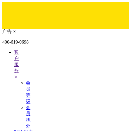
广告
×
400-619-0698
客
户
服
务
∨
会
员
等
级
会
员
积
分