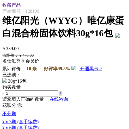
收藏产品
产品编号：128100
维亿阳光（WYYG）唯亿康蛋
白混合粉固体饮料30g*16包
339.00
￥
市场价：￥476.00
名仕汇尊享会员价
累计评价：
10 条 好评率99.8%
开通黑卡 >
已选购：
30g*16包
购买数量：
-
+
请您填入正确的数量！
在线咨询
花呗分期:
不分期
¥
x 3期
(含手续费)
¥
x 6期
(含手续费)