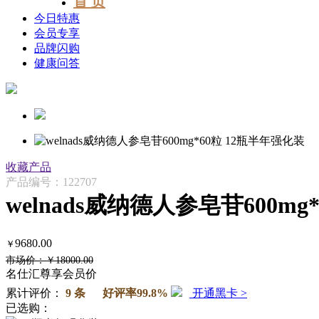
首 页
今日特惠
会员专享
品牌闪购
健康问答
收藏产品
产品编号：122707
welnads威纳德人参皂苷600m
9680.00
￥
市场价：￥18000.00
名仕汇尊享会员价
累计评价：
9 条 好评率99.8%
开通黑卡 >
已选购：