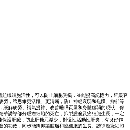
體組織細胞活性，可以防止細胞受損，並能提高記憶力，延緩衰
體疲勞，讓思維更活躍、更清晰，防止神經衰弱和焦躁、抑郁等
統，緩解疲勞、補氣提神、改善睡眠質量和身體虛弱的現狀、保
苷精華誘導部分腫瘤細胞的死亡，抑製腫瘤及癌細胞生長，一定
並能保護肝臟，防止肝糖元減少，對慢性活動性肝炎，有良好作
血糖的功效，同步能夠抑製腫瘤和癌細胞的生長、誘導癌癥細胞