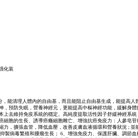
年强化装
分，能清理人體內的自由基，而且能阻止自由基生成，能提高人
安神，預防失眠，營養神經元，更能提高中樞神經功能，緩解身
根本上去維持免疫系統的穩定。高純度提取活性因子舒緩神經系
和癌細胞的生長、誘導癌癥細胞雕亡、增強抗癌免疫力：人參皂
縮力，擴張血管，降低血壓，改善皮膚血液循環和營養狀況 ; 
抑製病毒繁殖和腫瘤生長； 6、增強免疫力、保護肝臟、調節