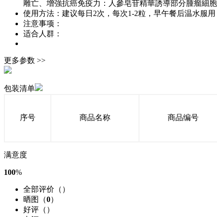
雕亡、增強抗癌免疫力：人參皂苷精華誘導部分腫瘤細胞
使用方法：
建议每日2次，每次1-2粒，早午餐后温水服
注意事项：
适合人群：
更多参数 >>
包装清单
序号
商品名称
商品编号
满意度
100
%
全部评价（
）
晒图（
0
）
好评（
）