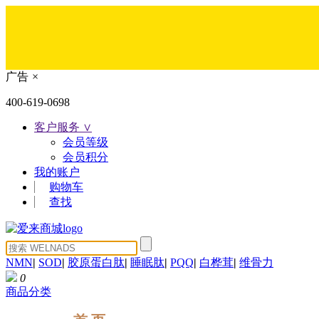
广告
×
400-619-0698
客户服务 ∨
会员等级
会员积分
我的账户
购物车
查找
NMN
|
SOD
|
胶原蛋白肽
|
睡眠肽
|
PQQ
|
白桦茸
|
维骨力
0
商品分类