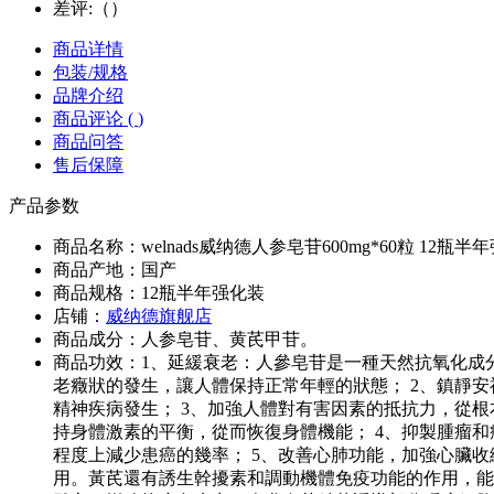
差评:（
）
商品详情
包装/规格
品牌介绍
商品评论 (
)
商品问答
售后保障
产品参数
商品名称：
welnads威纳德人参皂苷600mg*60粒 12瓶半
商品产地：
国产
商品规格：
12瓶半年强化装
店铺：
威纳德旗舰店
商品成分：
人参皂苷、黄芪甲苷。
商品功效：
1、延緩衰老：人參皂苷是一種天然抗氧化成
老癥狀的發生，讓人體保持正常年輕的狀態； 2、鎮靜
精神疾病發生； 3、加強人體對有害因素的抵抗力，從
持身體激素的平衡，從而恢復身體機能； 4、抑製腫瘤
程度上減少患癌的幾率； 5、改善心肺功能，加強心臟收
用。黃芪還有誘生幹擾素和調動機體免疫功能的作用，能